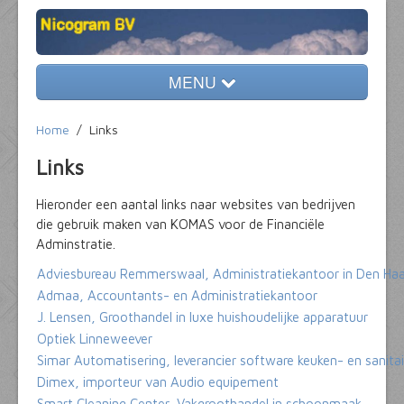
MENU
Home
Home
/
Links
Diensten
Links
KOMAS
Hieronder een aantal links naar websites van bedrijven
die gebruik maken van KOMAS voor de Financiële
Contact
Adminstratie.
Nieuws
Adviesbureau Remmerswaal, Administratiekantoor in Den Ha
Admaa, Accountants- en Administratiekantoor
Links
J. Lensen, Groothandel in luxe huishoudelijke apparatuur
Optiek Linneweever
Simar Automatisering, leverancier software keuken- en sanita
Dimex, importeur van Audio equipement
Smart Cleaning Center, Vakgroothandel in schoonmaak