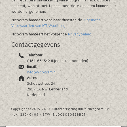
Een recentere ontwikkeling van Nicogram is het CloudKey
concept, waarbij met 1 pasje meerdere diensten kunnen
worden afgenomen.
Nicogram hanteert voor haar diensten de
Algemene
Voorwaarden van ICT Waarborg
Nicogram hanteert het volgende
Privacybeleid
.
Contactgegevens
Telefoon:
0184-684542 (tijdens kantoortijden)
Email:
info@nicogram.nl
Adres:
Schouwstraat 24
2957 EX Nw-Lekkerland
Nederland
Copyright © 2015-2023 Automatiseringsburo Nicogram BV -
KvK: 23040489 - BTW: NL006080698B01